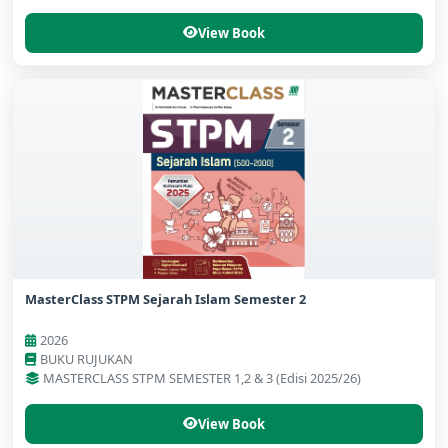
View Book
MasterClass STPM Sejarah Islam Semester 2
2026
BUKU RUJUKAN
MASTERCLASS STPM SEMESTER 1,2 & 3 (Edisi 2025/26)
View Book