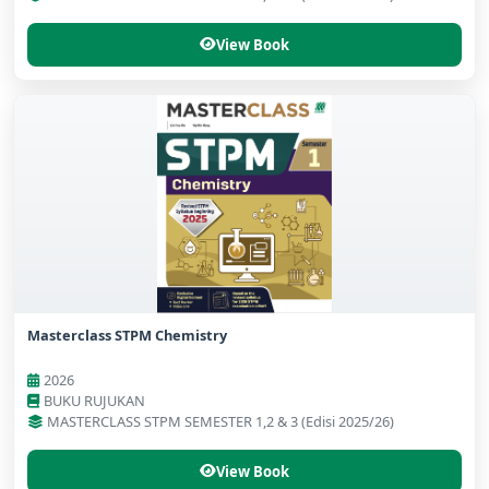
View Book
Masterclass STPM Chemistry
2026
BUKU RUJUKAN
MASTERCLASS STPM SEMESTER 1,2 & 3 (Edisi 2025/26)
View Book